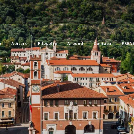
o
Abitare
Filosofia
Around
Contatti
PREN