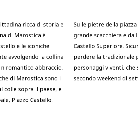
ttadina ricca di storia e
Sulle pietre della piazz
ina di Marostica è
grande scacchiera e da lì
tello e le iconiche
Castello Superiore. Sic
e avvolgendo la collina
perdere la tradizionale p
 un romantico abbraccio.
personaggi viventi, che si
iche di Marostica sono i
secondo weekend di set
l colle sopra il paese, e
pale, Piazzo Castello.